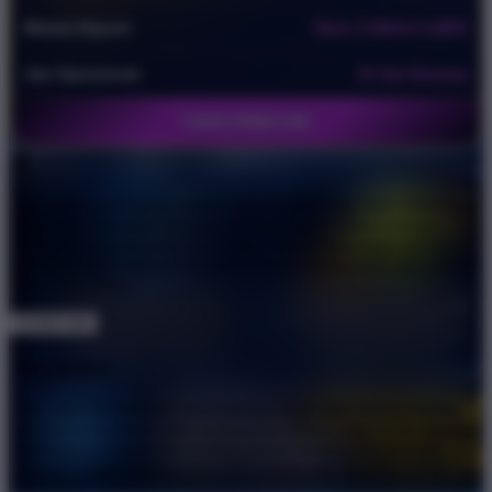
Metode Deposit
Bank, E-Wallet & QRIS
Jam Operasional
24 Jam Nonstop
©2026 FENDY188
Sicbo adalah permainan casino yang memakai tiga dadu dalam satu
ronde. Sebelum dadu dilempar, pemain dapat melihat berbagai
pilihan taruhan yang tersedia di meja. Ada pilihan angka tertentu,
pasangan dadu, angka besar kecil, sampai tebak jumlah dari seluruh
dadu yang keluar.
FENDY188
Description
Dadu akan berhenti lalu menunjukkan angka dari masing-masing
sisi. Sistem membaca hasil berdasarkan pilihan yang sudah dipasang
sebelumnya. Pemain bisa melihat apakah hasilnya membentuk
pasangan, angka kembar, atau total tertentu dari tiga dadu yang
digunakan.