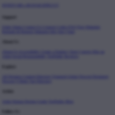
FENDY188 x BUDAK☠️PECUT
Support
Order Status
Contact Us
Coupon Codes
FAQ
Free Shipping
Refunds & Returns
Shipping Info
Size Chart
About Us
About Us
Accessibility
Create a Dashery Store
Careers
Hire an
Artist
Social Responsibility
TeePublic Reviews
Explore
All Designs
Content Directory
Featured Artists
Newest Designers
Newest T-Shirts
Tag Directory
Artists
Artist Signup
Design Guide
TeePublic Blog
Follow Us