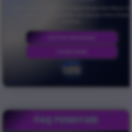
Platform Toto Macau favorit lengkap dengan Data Macau har
ini, akses cepat, server stabil, dan layanan online 24 jam
nonstop.
DAFTAR SEKARANG
LOGIN DISINI
FAQ FENDY188