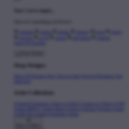
Your Cart is empty...
Discover something you'll love!
animals
anime
drinks
fantasy
food
funny
movies
sci-fi
sports
television
vintage
Shop All Designs
Shop Designs
Shop All Designs
New Tees on Sale
Newest Designers
Tag
Directory
Artist Collections
Featured Designers
Artists to Watch
Creators to Watch
AAPI
Artists
BIPOC Artists
Black Artists
Celebrate Women Artists
LGBTQIA Artists
Ukrainian Artists
Back To Menu