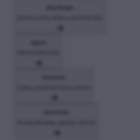
Shop Designs
Discover a classic design or new favorite artist
Apparel
Shop for Adults & Kids
Accessories
Express yourself with stickers and more
Home Goods
Decorate with pillows, tapestries, and more