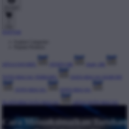
Account
0
Cart
DAFTAR
Explore Categories
Popular Products
SITUS FAVORIT
FENDY188
fendy 188
TOTO MACAU TERBARU
DATA MACAU HARI INI
TOTO MACAU
DATA MACAU
PLATFORM TOTO MACAU
SITUS TOTO MACAU
Design ID: 74165272
Cara Memaksimalkan Taruhan