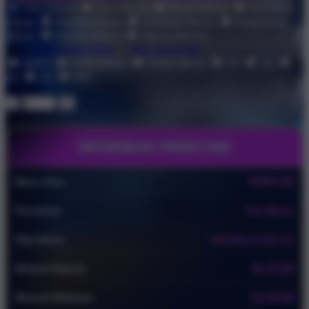
Toto Macau
Data Macau
Result Macau
Live Draw
Macau
Prediksi Macau
Keluaran Macau
Pengeluaran
Macau
Pasaran Macau
Macau Hari Ini
Size
View Size Chart
View Size Chart
BBFS
Colok Bebas
Colok Macau
2D
3D
4D
5D
Shio
Quantity
-
+
INFORMASI FENDY188
Nama Situs
FENDY188
Permainan
Toto Macau
Data Utama
Data Macau Hari Ini
Minimal Deposit
Rp 10.000
Minimal Withdraw
Rp 50.000