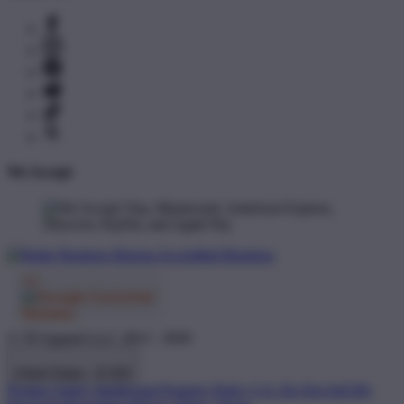
We Accept
© TP Apparel LLC 2012 - 2026
United States - $ USD
Product Safety
Intellectual Property Policy
CA: Do Not Sell My